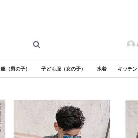
も服（男の子）
子ども服（女の子）
水着
キッチン
ス
ー
ス
シャツ
セット
トップス
アウター
ワンピース
メンズ
女性用
子供
調理器具
食器