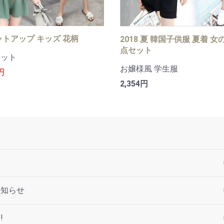
ットアップ キッズ 花柄
2018 夏 韓国子供服 夏着 女
点セット
セット
お嬢様風 学生服
円
2,354円
お知らせ
!