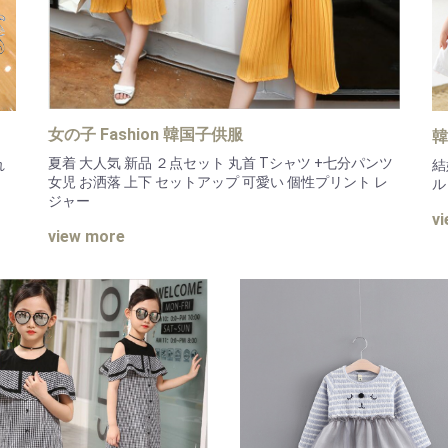
女の子 Fashion 韓国子供服
韓
夏着 大人気 新品 ２点セット 丸首 Tシャツ +七分パンツ
れ
結
女児 お洒落 上下 セットアップ 可愛い 個性プリント レ
ル
ジャー
v
view more