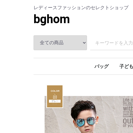
レディースファッションのセレクトショップ
bghom
バッグ
子ど
リュックサック
シャツ
セット
スーツ
ボトム
アウタ
トップ