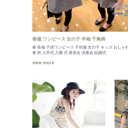
春服 ワンピース 女の子 半袖 千鳥柄
春 長袖 子供ワンピース 子供服 女の子 キッズ おしゃ
春 秋 入学式 入園 式 発表会 演奏会 結婚式
view more